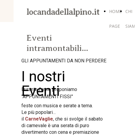
locandadellalpino.it
HOME
CHI
PAGE
SIA
Eventi
intramontabili…
GLI APPUNTAMENTI DA NON PERDERE
I nostri
Eventi
Durante l'anno proponiamo
"APPUNTAMENTI FISSI"
feste con musica e serate a tema.
Le più popolari…
il
CarneVaglie
, che si svolge il sabato
di carnevale è una serata di puro
divertimento con cena e premiazione