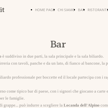
it
HOME PAGE
CHI SIAMO
BAR
RISTORANT
Bar
o
è suddiviso in due parti, la sala principale e la sala biliardo.
reria con tavoli, panche e da un lato, di fianco al bancone, la pa
biliardo professionale per boccette ed il locale partecipa con i r
orno come tipico bar di paese, con i signori che giocano a carte e
per le famiglie.
i grappe... può indurre a scegliere la
Locanda dell'Alpino
come