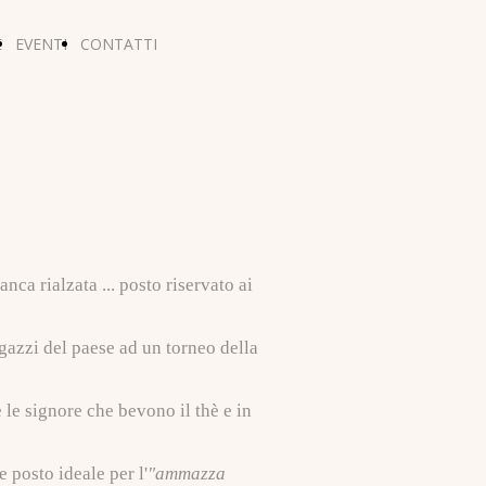
E
EVENTI
CONTATTI
nca rialzata ... posto riservato ai
agazzi del paese ad un torneo della
 le signore che bevono il thè e in
 posto ideale per l'
"ammazza